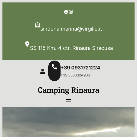
Vai
Facebook
Instagram
al
contenuto
sindona.marina@virgilio.it
SS 115 Km. 4 ctr. Rinaura Siracusa
+39 0931721224
+39 3383324936
Camping Rinaura