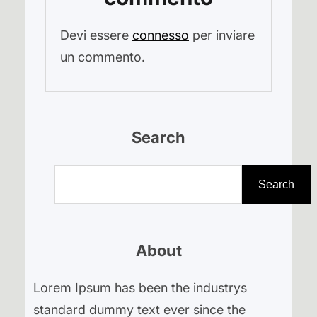
Devi essere
connesso
per inviare
un commento.
Search
C
e
Search
r
c
About
a
Lorem Ipsum has been the industrys
standard dummy text ever since the