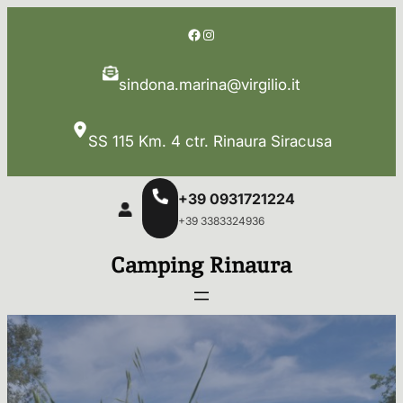
Vai
Facebook
Instagram
al
contenuto
sindona.marina@virgilio.it
SS 115 Km. 4 ctr. Rinaura Siracusa
+39 0931721224
+39 3383324936
Camping Rinaura